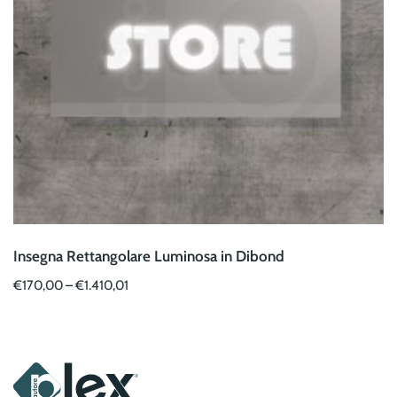
Insegna Rettangolare Luminosa in Dibond
€
170,00
–
€
1.410,01
Questo
prodotto
ha
più