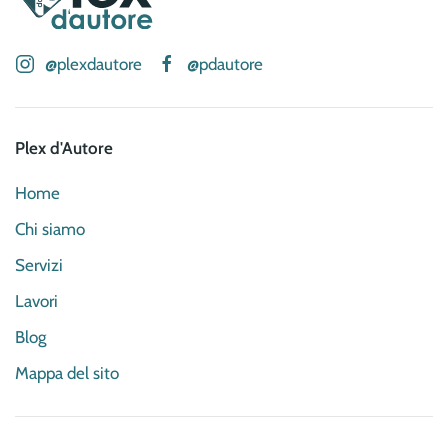
varianti.
Le
opzioni
@plexdautore
@pdautore
possono
essere
scelte
Plex d'Autore
nella
pagina
Home
del
Chi siamo
prodotto
Servizi
Lavori
Blog
Mappa del sito