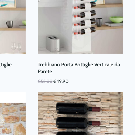
tiglie
Trebbiano Porta Bottiglie Verticale da
Parete
Il
Il
€
52,00
€
49,90
prezzo
prezzo
originale
attuale
era:
è:
€52,00.
€49,90.