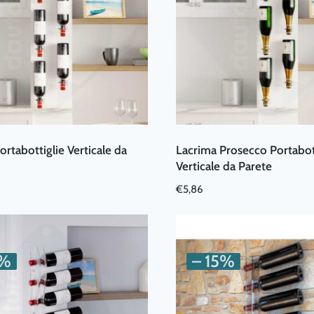
opzioni
possono
essere
scelte
nella
pagina
del
prodotto
ortabottiglie Verticale da
Lacrima Prosecco Portabot
Verticale da Parete
€
5,86
0%
– 15%