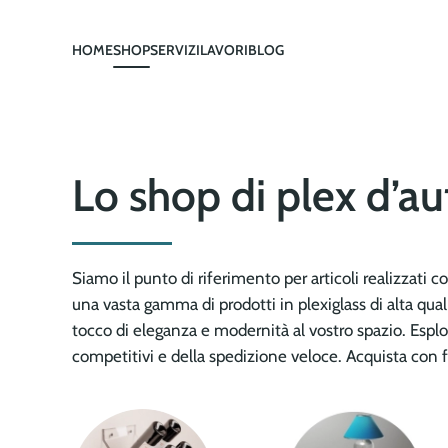
HOME
SHOP
SERVIZI
LAVORI
BLOG
Skip to main content
Lo shop di plex d’au
Siamo il punto di riferimento per articoli realizzati c
una vasta gamma di prodotti in plexiglass di alta qua
tocco di eleganza e modernità al vostro spazio. Esplor
competitivi e della spedizione veloce. Acquista con fi