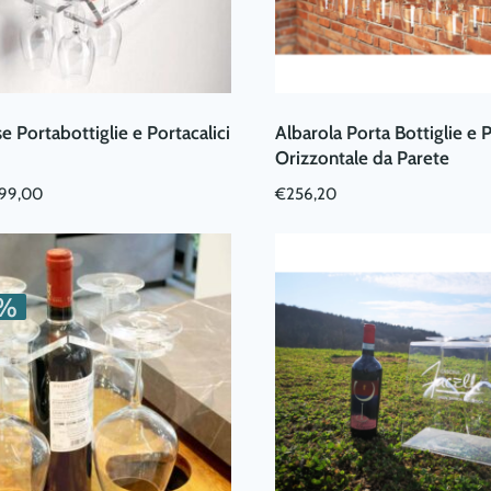
e Portabottiglie e Portacalici
Albarola Porta Bottiglie e P
Orizzontale da Parete
Il
99,00
€
256,20
rezzo
prezzo
iginale
attuale
a:
è:
109,00.
€99,00.
0%