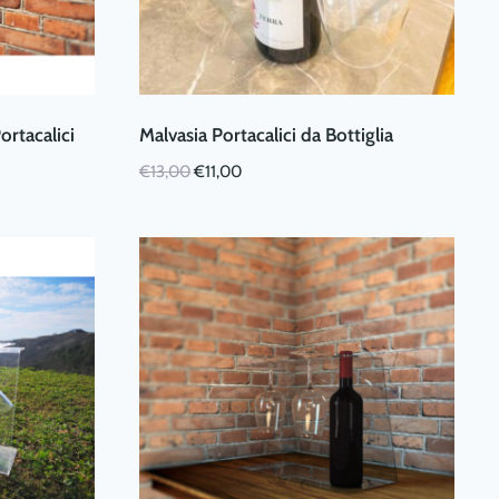
ortacalici
Malvasia Portacalici da Bottiglia
Il
Il
€
13,00
€
11,00
prezzo
prezzo
originale
attuale
era:
è:
€13,00.
€11,00.