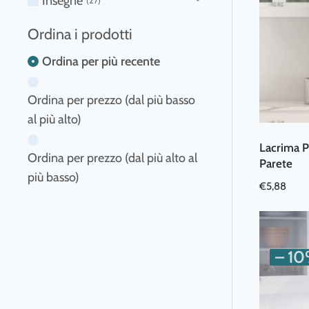
Insegne
27
Le
opzioni
Ordina i prodotti
possono
Ordina per più recente
essere
scelte
nella
Ordina per prezzo (dal più basso
pagina
al più alto)
del
Lacrima P
prodotto
Ordina per prezzo (dal più alto al
Parete
più basso)
€
5,88
– 1