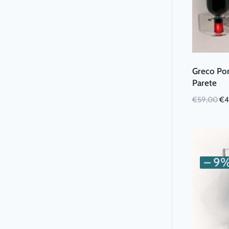
Greco Por
Parete
Il
€
59,00
€
4
pr
ori
era
€5
– 9