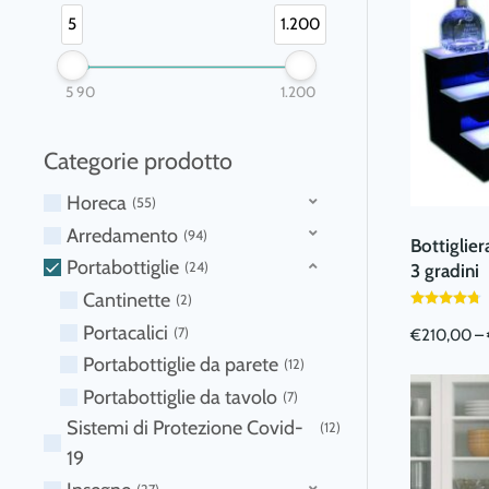
5
1.200
5
90
1.200
Categorie prodotto
Horeca
55
Arredamento
94
Bottiglier
Portabottiglie
24
3 gradini
Cantinette
V
2
Portacalici
7
€
210,00
–
Questo
Portabottiglie da parete
12
prodotto
Portabottiglie da tavolo
7
ha
Sistemi di Protezione Covid-
12
più
19
varianti.