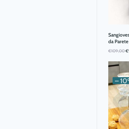
Sangioves
da Parete
Il
€
109,00
€
p
or
er
€
– 1