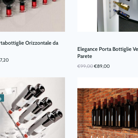
tabottiglie Orizzontale da
Elegance Porta Bottiglie Ve
Parete
Il
7,20
Il
Il
€
99,00
€
89,00
ezzo
prezzo
prezzo
prezzo
ginale
attuale
originale
attuale
:
è:
era:
è:
9,00.
€47,20.
€99,00.
€89,00.
%