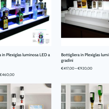
a in Plexiglas luminosa LED a
Bottigliera in Plexiglas lum
gradini
alutato
4.75
su 5
€
417,00
–
€
920,00
Questo
€
460,00
prodotto
ha
più
varianti.
Le