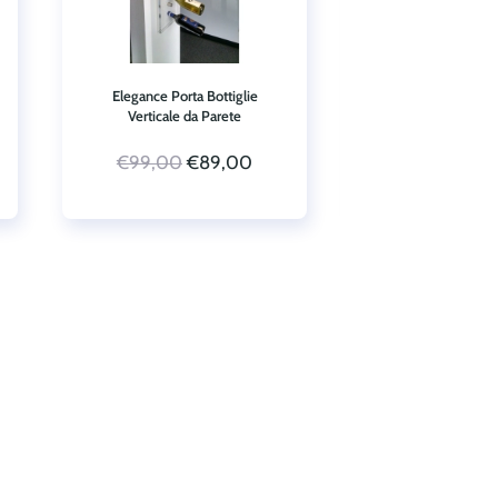
Elegance Porta Bottiglie
Albarola Porta Bo
Verticale da Parete
Portacalici Orizzont
Il
Il
€
99,00
€
89,00
€
256,
prezzo
prezzo
originale
attuale
era:
è:
€99,00.
€89,00.