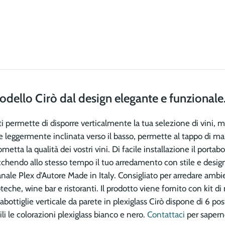
odello Cirò dal design elegante e funzionale
, ti permette di disporre verticalmente la tua selezione di vini,
one leggermente inclinata verso il basso, permette al tappo di 
tta la qualità dei vostri vini. Di facile installazione il portabott
ricchendo allo stesso tempo il tuo arredamento con stile e design
ianale Plex d’Autore Made in Italy. Consigliato per arredare am
teche, wine bar e ristoranti. Il prodotto viene fornito con kit d
rtabottiglie verticale da parete in plexiglass Cirò dispone di 6 pos
i le colorazioni plexiglass bianco e nero.
Contattaci
per saperne