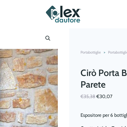
Portabottiglie
Portabottigl
Cirò Porta B
Parete
Il
Il
€
35,38
€
30,07
prezzo
prezzo
originale
attuale
Espositore per 6 bottigl
era:
è:
€35,38.
€30,07