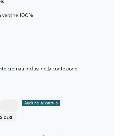
e:
o vergine 100%
 vite cromati inclusi nella confezione.
Aggiungi al carrello
+
SIDERI