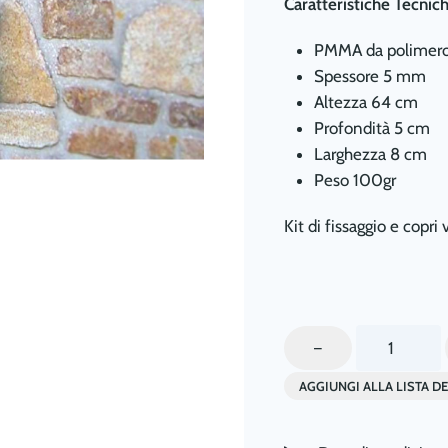
Caratteristiche Tecnich
PMMA da polimer
Spessore 5 mm
Altezza 64 cm
Profondità 5 cm
Larghezza 8 cm
Peso 100gr
Kit di fissaggio e copri
Cirò
–
Porta
AGGIUNGI ALLA LISTA DE
Bottiglie
Verticale
da