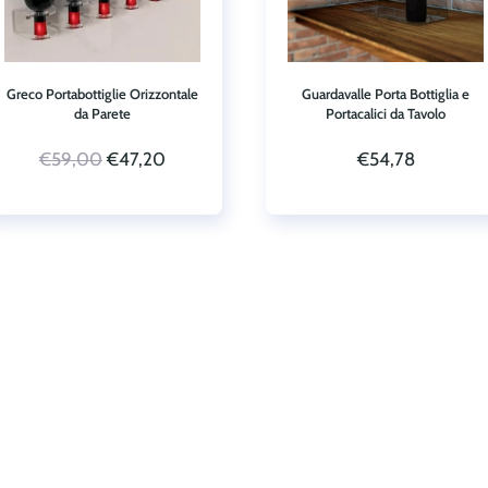
Greco Portabottiglie Orizzontale
Guardavalle Porta Bottiglia e
da Parete
Portacalici da Tavolo
Il
Il
€
59,00
€
47,20
€
54,78
prezzo
prezzo
originale
attuale
era:
è:
€59,00.
€47,20.
.