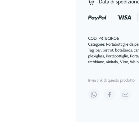
Data di spedizion
Parete
quantità
COD:
PRTBCIRO6
Categorie:
Portabottiglie da pa
Tag:
bar
,
bistrot
,
botelleros
,
can
plexiglass
,
Portabottiglie
,
Porta
trebbiano
,
vinitaly
,
Vino
,
Wein
Invia link di questo prodotto: