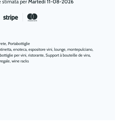
e stimata per
Martedì 11-08-2026
rete
,
Portabottiglie
tinetta
,
enoteca
,
espositore vini
,
lounge
,
montepulciano
,
bottiglie per vini
,
ristorante
,
Support à bouteille de vins
,
regale
,
wine racks