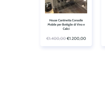
House Cantinetta Consolle
Mobile per Bottiglie di Vino e
Calici
Il
Il
€
1.400,00
€
1.200,00
prezzo
prezzo
originale
attuale
era:
è:
€1.400,00.
€1.200,00