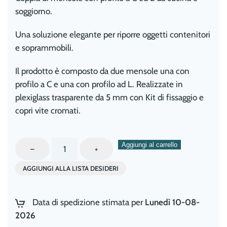
soggiorno.
Una soluzione elegante per riporre oggetti contenitori
e soprammobili.
Il prodotto è composto da due mensole una con
profilo a C e una con profilo ad L. Realizzate in
plexiglass trasparente da 5 mm con Kit di fissaggio e
copri vite cromati.
Composizione
Aggiungi al carrello
–
+
di
AGGIUNGI ALLA LISTA DESIDERI
2
Mensole
in
Data di spedizione stimata per
Lunedì 10-08-
Plexiglass
2026
Trasparente