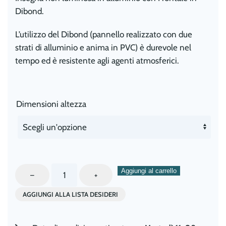
Dibond.
L’utilizzo del Dibond (pannello realizzato con due
strati di alluminio e anima in PVC) è durevole nel
tempo ed è resistente agli agenti atmosferici.
Dimensioni altezza
Insegna
Aggiungi al carrello
–
+
in
AGGIUNGI ALLA LISTA DESIDERI
Alluminio
con
frontale