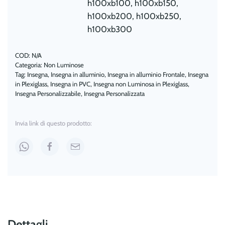
h100xb100, h100xb150,
h100xb200, h100xb250,
h100xb300
COD:
N/A
Categoria:
Non Luminose
Tag:
Insegna
,
Insegna in alluminio
,
Insegna in alluminio Frontale
,
Insegna
in Plexiglass
,
Insegna in PVC
,
Insegna non Luminosa in Plexiglass
,
Insegna Personalizzabile
,
Insegna Personalizzata
Invia link di questo prodotto:
Dettagli