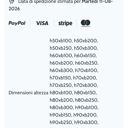
Data di spedizione stimata per
Martedì 11-08-
in
2026
Dibond
quantità
h50xb100, h50xb200,
h50xb250, h50xb300,
h60xb100, h60xb150,
h60xb200, h60xb250,
h60xb300, h70xb100,
h70xb150, h70xb200,
h70xb250, h70xb300,
Dimensioni altezza
h80xb100, h80xb150,
h80xb200, h80xb250,
h80xb300, h90xb100,
h90xb150, h90xb200,
h90xb250, h90xb300,