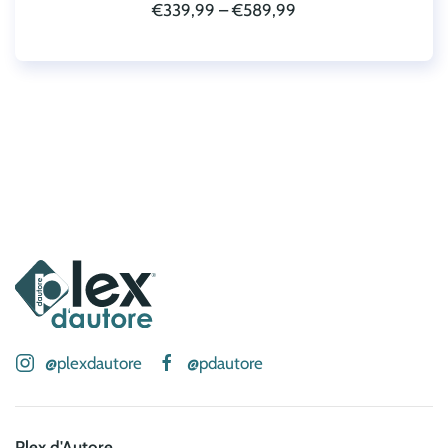
€
339,99
–
€
589,99
@plexdautore
@pdautore
Plex d'Autore