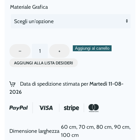
Materiale Grafica
Insegna
Aggiungi al carrello
–
+
Sagomata
AGGIUNGI ALLA LISTA DESIDERI
Luminosa
in
Plexiglass
Data di spedizione stimata per
Martedì 11-08-
quantità
2026
60 cm, 70 cm, 80 cm, 90 cm,
Dimensione larghezza
100 cm