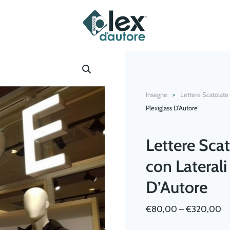
Insegne
Lettere Scatolate
Plexiglass D’Autore
Lettere Scat
con Laterali
D’Autore
€
80,00
–
€
320,00