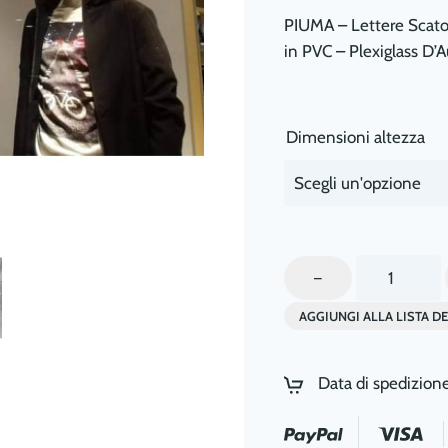
PIUMA – Lettere Scatola
in PVC – Plexiglass D’
Dimensioni altezza
Lettere
–
Scatolate
AGGIUNGI ALLA LISTA DE
LED
in
Plexiglas
Data di spedizion
con
Laterali