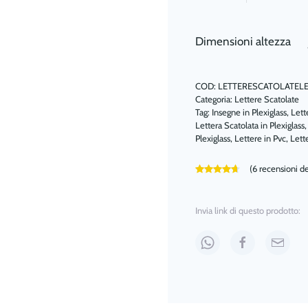
in
Pvc
–
Dimensioni altezza
Plexiglass
D'Autore
COD:
LETTERESCATOLATEL
quantità
Categoria:
Lettere Scatolate
Tag:
Insegne in Plexiglass
,
Lett
Lettera Scatolata in Plexiglass
Plexiglass
,
Lettere in Pvc
,
Lett
(
6
recensioni dei
Valutato
6
4.67
su
Invia link di questo prodotto: