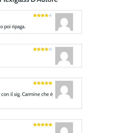
Valutato
4
su 5
o poi ripaga.
Valutato
4
su 5
Valutato
5
su 5
 con il sig. Carmine che è
Valutato
5
su 5