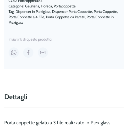
Bar
COD:
Portcoppmuro4
Categorie:
Gelateria
,
Horeca
,
Portacoppette
quantità
Tag:
Dispencer in Plexiglass
,
Dispencer Porta Coppette
,
Porta Coppette
,
Porta Coppette a 4 File
,
Porta Coppette da Parete
,
Porta Coppette in
Plexiglass
Invia link di questo prodotto:
Dettagli
Porta coppette gelato a 3 file realizzato in Plexiglass