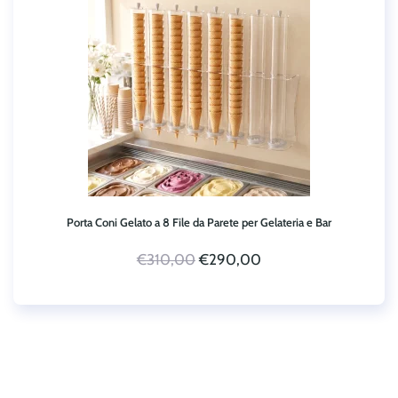
Porta Coni Gelato a 8 File da Parete per Gelateria e Bar
Il
Il
€
310,00
€
290,00
prezzo
prezzo
originale
attuale
era:
è:
€310,00.
€290,00.