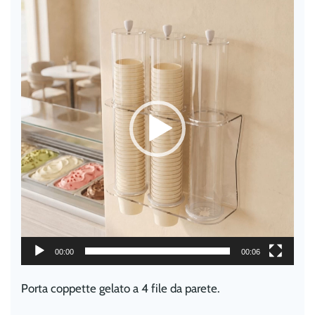
Video
era:
è:
Player
€170,80.
€160,00.
00:00
00:06
Porta coppette gelato a 4 file da parete.