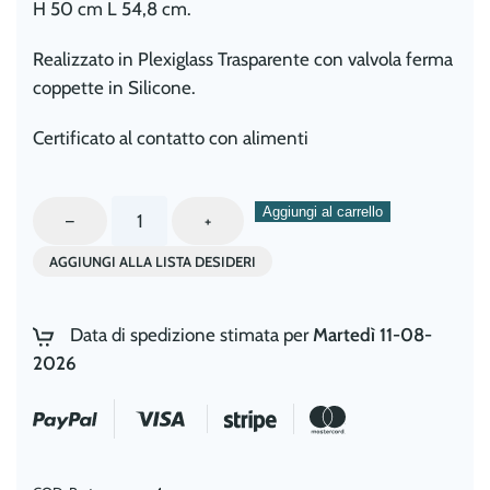
H 50 cm L 54,8 cm.
Realizzato in Plexiglass Trasparente con valvola ferma
coppette in Silicone.
Certificato al contatto con alimenti
Porta
Aggiungi al carrello
–
+
Coppette
AGGIUNGI ALLA LISTA DESIDERI
a
4
File
Data di spedizione stimata per
Martedì 11-08-
da
2026
Parete
per
Gelateria
e