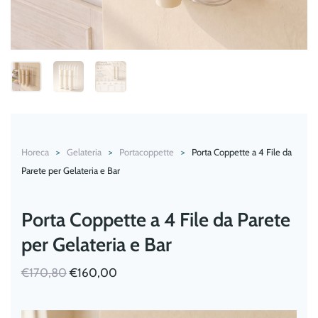
Horeca
Gelateria
Portacoppette
Porta Coppette a 4 File da
Parete per Gelateria e Bar
Porta Coppette a 4 File da Parete
per Gelateria e Bar
Il
Il
€
170,80
€
160,00
prezzo
prezzo
originale
attuale