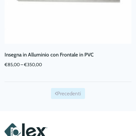
del
prodotto
Insegna in Alluminio con Frontale in PVC
€
85,00
–
€
350,00
Questo
prodotto
ha
Precedenti
più
varianti.
Le
opzioni
possono
essere