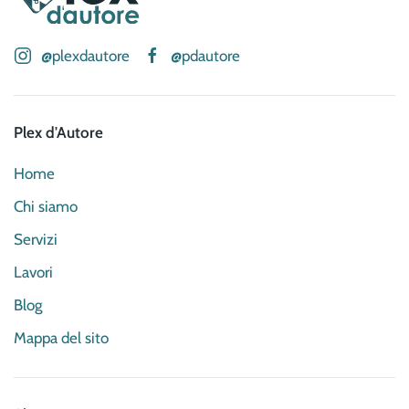
scelte
nella
@plexdautore
@pdautore
pagina
del
prodotto
Plex d'Autore
Home
Chi siamo
Servizi
Lavori
Blog
Mappa del sito