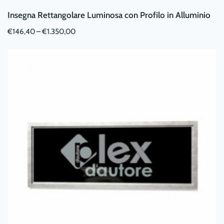
Insegna Rettangolare Luminosa con Profilo in Alluminio
€
146,40
–
€
1.350,00
Questo
prodotto
ha
più
varianti.
Le
opzioni
possono
essere
scelte
nella
pagina
del
prodotto