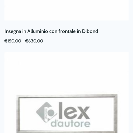
Insegna in Alluminio con frontale in Dibond
€
150,00
–
€
630,00
Questo
prodotto
ha
più
varianti.
Le
opzioni
possono
essere
scelte
nella
pagina